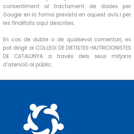
consentiment al tractament de dades per
Google en la forma prevista en aquest avís i per
les finalitats aquí descrites.
En cas de dubte o de qualsevol comentari, es
pot dirigir al COL·LEGI DE DIETISTES-NUTRICIONISTES
DE CATALUNYA a través dels seus mitjans
d’atenció al públic.