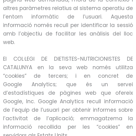
altres paràmetres relatius al sistema operatiu de
l’entorn informàtic de l’usuari. Aquesta
informació només recull per identificar la sessió
amb l’objectiu de facilitar les anàlisis del lloc
web.
El COL·LEGI DE DIETISTES-NUTRICIONISTES DE
CATALUNYA en la seva web només utilitza
“
cookies
” de tercers; i en concret de
Google
Analytics
; que és un servei
d’estadístiques de pàgines web que ofereix
Google,
Inc
. Google
Analytics
recull informació
de l’equip de l’usuari per obtenir informes sobre
l’activitat de l’aplicació; emmagatzema la
informació recollida per les “
cookies
” en
servidors als Estats Units.