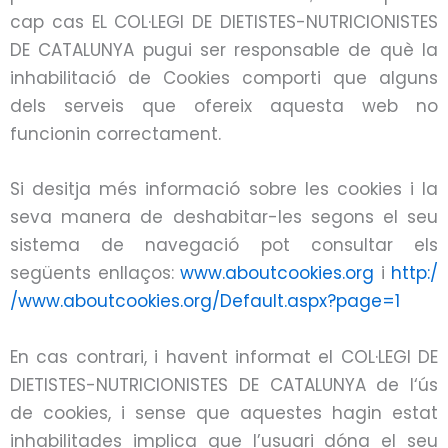
cap cas EL COL·LEGI DE DIETISTES-NUTRICIONISTES
DE CATALUNYA pugui ser responsable de què la
inhabilitació de
Cookies
comporti que alguns
dels serveis que ofereix aquesta web no
funcionin correctament.
Si desitja més informació sobre les
cookies
i la
seva manera de deshabitar-les segons el seu
sistema de navegació pot consultar els
següents
enllaços
:
www.aboutcookies.org
i
http:/
/www.aboutcookies.org/Default.aspx?page=1
En cas contrari, i havent informat el COL·LEGI DE
DIETISTES-NUTRICIONISTES DE CATALUNYA de l
‘
ús
de
cookies
, i sense que aquestes hagin estat
inhabilitades implica que l’usuari dóna el seu