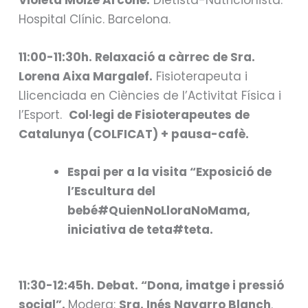
Hospital Clínic. Barcelona.
11:00-
11:30h
. Relaxació a càrrec de Sra.
Lorena Aixa Margalef.
Fisioterapeuta i
Llicenciada en Ciències de l’Activitat Física i
l’Esport.
Col·legi de Fisioterapeutes de
Catalunya (COLFICAT) + pausa-cafè.
Espai per a la visita “Exposició de
l’Escultura del
bebé#QuienNoLloraNoMama,
iniciativa de teta#teta.
11:30-12:45h. Debat. “Dona, imatge i pressió
social”.
Modera:
Sra. Inés Navarro Blanch
.