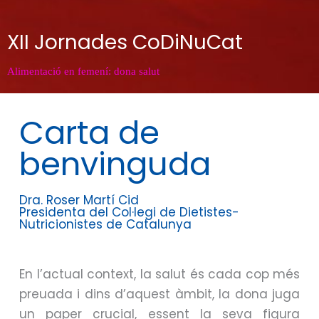
XII Jornades CoDiNuCat
Alimentació en femení: dona salut
Carta de
benvinguda
Dra. Roser Martí Cid
Presidenta del Col·legi de Dietistes-
Nutricionistes de Catalunya
En l’actual context, la salut és cada cop més
preuada i dins d’aquest àmbit, la dona juga
un paper crucial, essent la seva figura